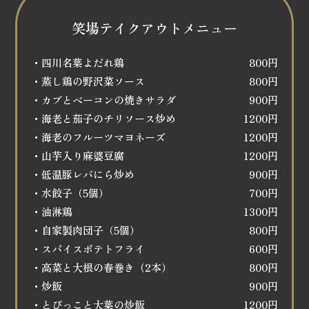
笑場テイクアウトメニュー
・四川名葉よだれ鶏
800円
・蒸し鶏の野沢菜ソース
800円
・カブとベーコンの焼きサラダ
900円
・海老と茄子のチリソース炒め
1200円
・海老のフルーツマヨネーズ
1200円
・山芋入り麻婆豆腐
1200円
・低温豚レバにら炒め
900円
・水餃子（5個）
700円
・油淋鶏
1300円
・自家製肉団子（5個）
800円
・スパイスポテトフライ
600円
・高菜と大根の春巻き（2本）
800円
・炒飯
900円
・とびっこと大葉の炒飯
1200円